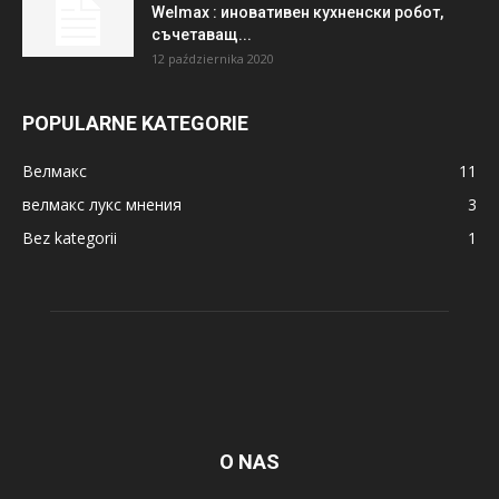
Welmax : иновативен кухненски робот,
съчетаващ...
12 października 2020
POPULARNE KATEGORIE
Велмакс
11
велмакс лукс мнения
3
Bez kategorii
1
O NAS