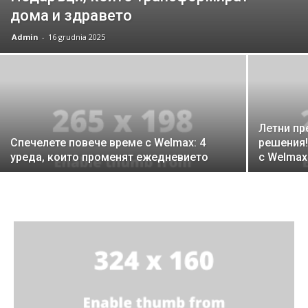
дома и здравето
Admin
-
16 grudnia 2025
Летни пр
Спечелете повече време с Welmax: 4
решения!
уреда, които променят ежедневието
с Welmax