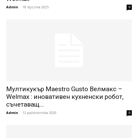
Admin
-
18 stycznia 2025
0
Мултикукър Maestro Gusto Велмакс –
Welmax : иновативен кухненски робот,
съчетаващ...
Admin
-
12 października 2020
0