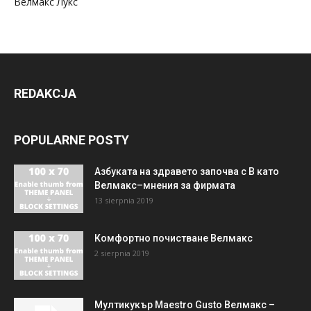
Велмакс Лукс
REDAKCJA
POPULARNE POSTY
Азбуката на здравето започва с В като
Велмакс–мнения за фирмата
13 sierpnia 2019
Комфортно почистване Велмакс
2 sierpnia 2019
Мултикукър Maestro Gusto Велмакс –