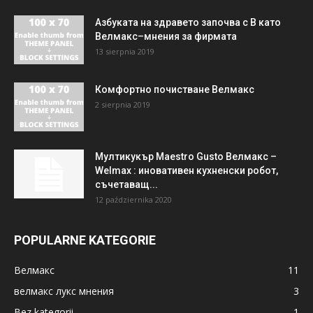
Азбуката на здравето започва с В като
Велмакс–мнения за фирмата
13 sierpnia 2019
Комфортно почистване Велмакс
2 sierpnia 2019
Мултикукър Maestro Gusto Велмакс –
Welmax : иновативен кухненски робот,
съчетаващ...
12 października 2020
POPULARNE KATEGORIE
Велмакс
11
велмакс лукс мнения
3
Bez kategorii
1