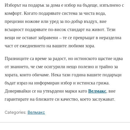
Изборът на подарък за дома е избор на бъдеще, изпълнено с
комфорт. Когато подарявате система за чиста вода,
прецизни ножове или уред за по-добър въздух, вие
всъщност подарявате по-висок стандарт на живот. Тези
вещи не остават забравени – те се превръщат в неразделна
част от ежедневието на вашите любими хора.
Празниците са време за радост, но истинското щастие идва
от знанието, че сме осигурили нещо полезно и трайно за
хората, които обичаме. Нека тази година вашите подаръци
бъдат израз на информиран избор и истинска грижа.
Велмакс
Доверявайки се на утвърдени марки като
, вие
гарантирате на близките си качество, което заслужават.
Categories:
Велмакс