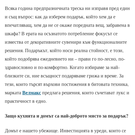
Всяка година предпразничната треска ни изправя пред един
и същ въпрос: как да изберем подарък, който хем да е
впечатляващ, хем да не се окаже поредната вещ, забравена в
шкафа? В ерата на осъзнатото потребление фокусът се
измества от декоративните сувенири към функционалните
решения. Подаръкът, който носи реална стойност, е този,
който подобрява ежедневието ни – прави го по-лесно, по-
здравословно и по-комфортно. Когато избираме за най-
близките си, ние всъщност подаряваме грижа и време. За
тези, които търсят върхови постижения в битовата техника,
Велмакс
марката
предлага решения, които съчетават лукс и
практичност в едно.
Защо кухнята и домът са най-доброто място за подарък?
Домът е нашето убежище. Инвестицията в уреди, които се