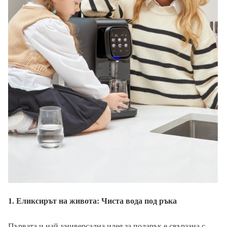
1. Еликсирът на живота: Чиста вода под ръка
Първата и най-универсална идея за подарък е свързана с