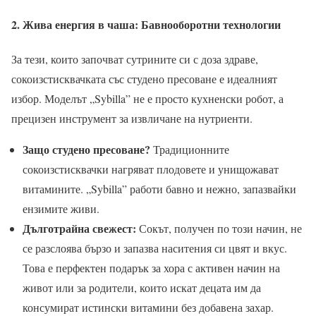
2. Жива енергия в чаша: Бавнооборотни технологии
За тези, които започват сутрините си с доза здраве,
сокоизстисквачката със студено пресоване е идеалният
избор. Моделът „Sybilla” не е просто кухненски робот, а
прецизен инструмент за извличане на нутриенти.
Защо студено пресоване?
Традиционните
сокоизстисквачки нагряват плодовете и унищожават
витамините. „Sybilla” работи бавно и нежно, запазвайки
ензимите живи.
Дълготрайна свежест:
Сокът, получен по този начин, не
се разслоява бързо и запазва наситения си цвят и вкус.
Това е перфектен подарък за хора с активен начин на
живот или за родители, които искат децата им да
консумират истински витамини без добавена захар.