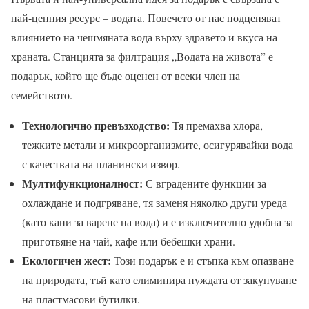
най-ценния ресурс – водата. Повечето от нас подценяват
влиянието на чешмяната вода върху здравето и вкуса на
храната. Станцията за филтрация „Водата на живота” е
подарък, който ще бъде оценен от всеки член на
семейството.
Технологично превъзходство:
Тя премахва хлора,
тежките метали и микроорганизмите, осигурявайки вода
с качествата на планински извор.
Мултифункционалност:
С вградените функции за
охлаждане и подгряване, тя заменя няколко други уреда
(като кани за варене на вода) и е изключително удобна за
приготвяне на чай, кафе или бебешки храни.
Екологичен жест:
Този подарък е и стъпка към опазване
на природата, тъй като елиминира нуждата от закупуване
на пластмасови бутилки.